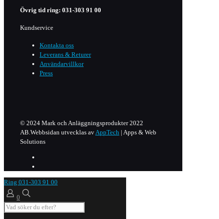
Övrig tid ring: 031-303 91 00
Kundservice
Kontakta oss
Leverans & Returer
Användarvillkor
Press
© 2024 Mark och Anläggningsprodukter 2022
AB.Webbsidan utvecklas av
AppTech
| Apps & Web
Solutions
Ring 031-303 91 00
0