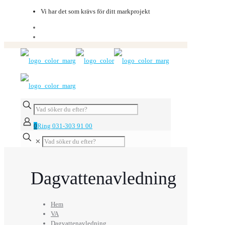
Vi har det som krävs för ditt markprojekt
0
Ring 031-303 91 00
✕
Dagvattenavledning
Hem
VA
Dagvattenavledning