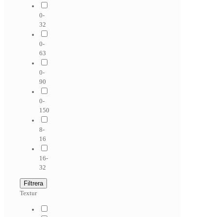
0-
32
0-
63
0-
90
0-
150
8-
16
16-
32
Filtrera
Textur