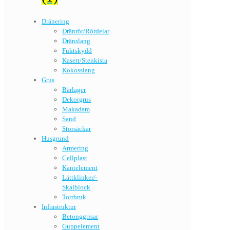
Dränering
Dränrör/Rördelar
Dränslang
Fuktskydd
Kasett/Stenkista
Kokosslang
Grus
Bärlager
Dekorgrus
Makadam
Sand
Storsäckar
Husgrund
Armering
Cellplast
Kantelement
Lättklinker/-
Skalblock
Torrbruk
Infrastruktur
Betonggrisar
Guppelement