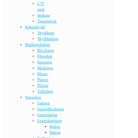
L/T-
stöd
Spikma
Trappblock
Kabelskydd
Skyddsrör
Skyddsslang
Markprodukter
Blocksteg
Fiberduk
Kantsten
Marksten
Murar
Plattor
Plintar
Tillbehör
Natursten
Gatsten
Granitblocksteg
Granithällar
Granitkantsten
Bohus
Import