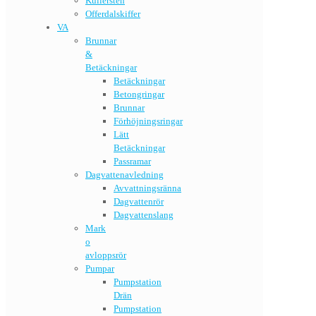
Kullersten
Offerdalskiffer
VA
Brunnar
&
Betäckningar
Betäckningar
Betongringar
Brunnar
Förhöjningsringar
Lätt
Betäckningar
Passramar
Dagvattenavledning
Avvattningsränna
Dagvattenrör
Dagvattenslang
Mark
o
avloppsrör
Pumpar
Pumpstation
Drän
Pumpstation