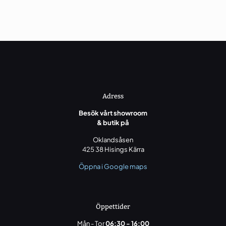
Adress
Besök vårt showroom
& butik på
Oklandsåsen
425 38 Hisings Kärra
Öppna i Google maps
Öppettider
Mån - Tor
06:30 - 16:00