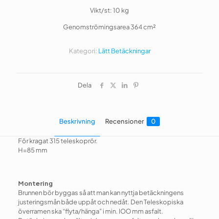
Vikt/st: 10 kg
Genomströmingsarea 364 cm²
Kategori:
Lätt Betäckningar
Dela
Beskrivning
Recensioner
0
För kragat 315 teleskoprör.
H=85 mm
Montering
Brunnen bör byggas så att man kan nyttja betäckningens
justeringsmån både uppåt och nedåt. Den Teleskopiska
överramen ska “flyta/hänga” i min. lOO mm asfalt.