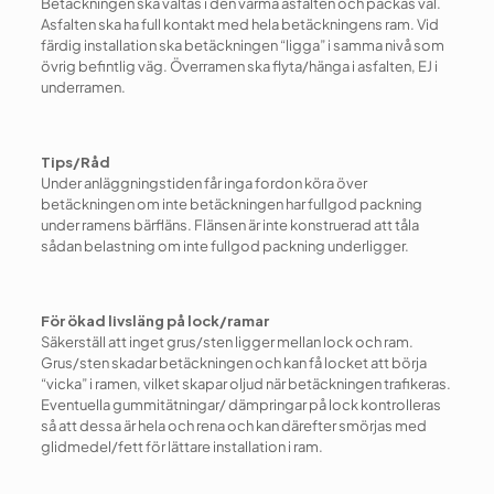
Betäckningen ska vältas i den varma asfalten och packas väl.
Asfalten ska ha full kontakt med hela betäckningens ram. Vid
färdig installation ska betäckningen “ligga” i samma nivå som
övrig befintlig väg. Överramen ska flyta/hänga i asfalten, EJ i
underramen.
Tips/Råd
Under anläggningstiden får inga fordon köra över
betäckningen om inte betäckningen har fullgod packning
under ramens bärfläns. Flänsen är inte konstruerad att tåla
sådan belastning om inte fullgod packning underligger.
För ökad livsläng på lock/ramar
Säkerställ att inget grus/sten ligger mellan lock och ram.
Grus/sten skadar betäckningen och kan få locket att börja
“vicka” i ramen, vilket skapar oljud när betäckningen trafikeras.
Eventuella gummitätningar/ dämpringar på lock kontrolleras
så att dessa är hela och rena och kan därefter smörjas med
glidmedel/fett för lättare installation i ram.