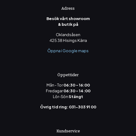
Namn
*
Adress
Besök vårt showroom
E-
& butik på
post
*
Oklandsåsen
Spara mitt namn, min e-postadress och webbplats i
425 38 Hisings Kärra
denna webbläsare till nästa gång jag skriver en kommentar.
Öppna i Google maps
Öppettider
Mån - Tor
06:30 - 16:00
Fredagar
06:30 - 14:00
Lör-Sön
Stängt
Övrig tid ring: 031-303 91 00
Kundservice