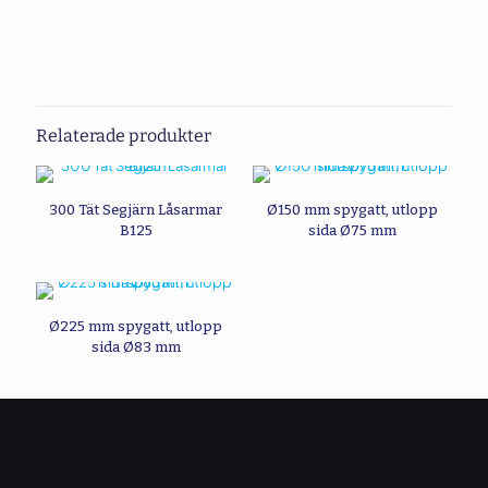
Recensioner
Det finns inga recensioner än.
Bli först med att recensera ”315
Kupolsil Låg Omonterad”
Relaterade produkter
Din e-postadress kommer inte publiceras.
Obligatoriska fält är
märkta
*
300 Tät Segjärn Låsarmar
Ø150 mm spygatt, utlopp
Ditt betyg
*
B125
sida Ø75 mm
Ø225 mm spygatt, utlopp
sida Ø83 mm