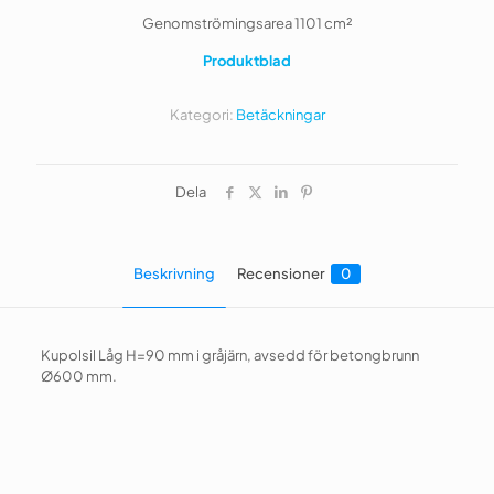
Genomströmingsarea 1101 cm²
Produktblad
Kategori:
Betäckningar
Dela
Beskrivning
Recensioner
0
Kupolsil Låg H=90 mm i gråjärn, avsedd för betongbrunn
Ø600 mm.
Recensioner