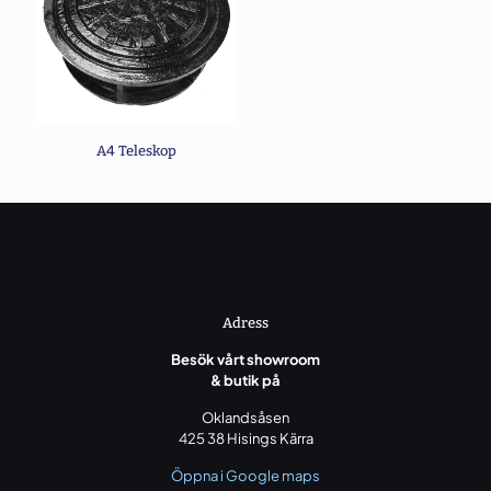
E-
post
*
Spara mitt namn, min e-postadress och webbplats i
denna webbläsare till nästa gång jag skriver en kommentar.
A4 Teleskop
Adress
Besök vårt showroom
& butik på
Oklandsåsen
425 38 Hisings Kärra
Öppna i Google maps