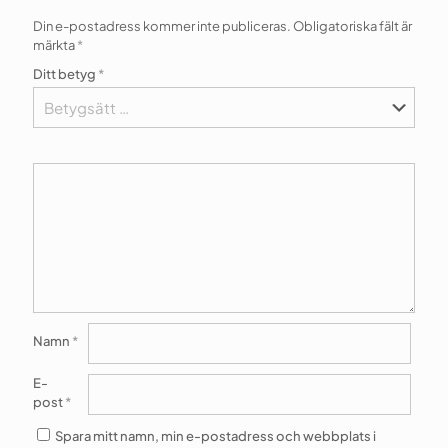
Din e-postadress kommer inte publiceras.
Obligatoriska fält är
märkta
*
Ditt betyg
*
Namn
*
E-
post
*
Spara mitt namn, min e-postadress och webbplats i