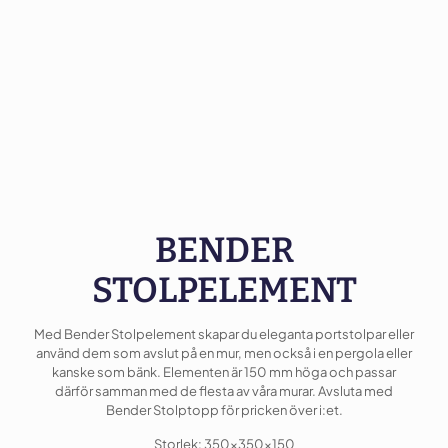
BENDER
STOLPELEMENT
Med Bender Stolpelement skapar du eleganta portstolpar eller
använd dem som avslut på en mur, men också i en pergola eller
kanske som bänk. Elementen är 150 mm höga och passar
därför samman med de flesta av våra murar. Avsluta med
Bender Stolptopp för pricken över i:et.
Storlek: 350x350x150