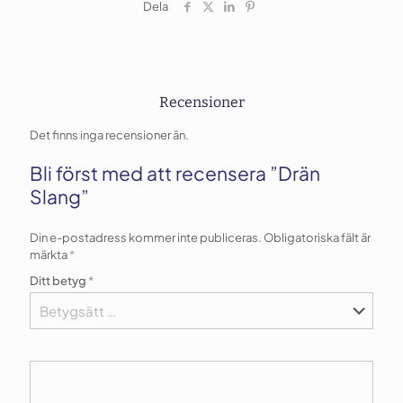
Dela
Recensioner
Det finns inga recensioner än.
Bli först med att recensera ”Drän
Slang”
Din e-postadress kommer inte publiceras.
Obligatoriska fält är
märkta
*
Ditt betyg
*