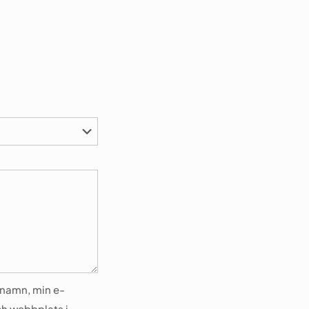
 namn, min e-
h webbplats i