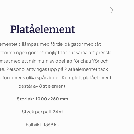
Platåelement
ementet tilllämpas med fördel på gator med tät
Utformningen gör det möjligt för bussarna att grensla
ntet med ett minimum av obehag för chaufför och
e. Personbilar tvingas upp på Platåelementet tack
a fordonens olika spårvidder. Komplett platåelement
består av 8 st element.
Storlek: 1000×260 mm
Styck per pall: 24 st
Pall vikt: 1368 kg