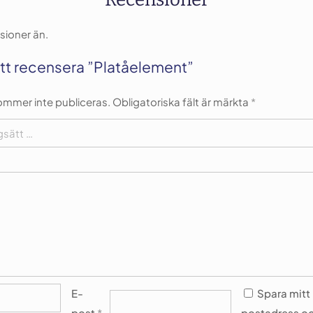
sioner än.
att recensera ”Platåelement”
ommer inte publiceras.
Obligatoriska fält är märkta
*
E-
Spara mitt
post
*
postadress oc