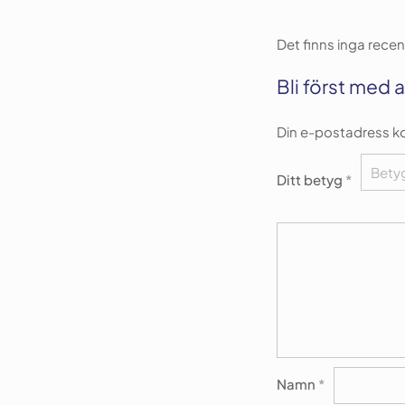
Det finns inga recen
Bli först med 
Din e-postadress k
Ditt betyg
*
Namn
*