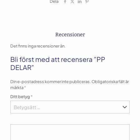
Dela
Recensioner
Det finns inga recensioner än.
Bli först med att recensera ”PP
DELAR”
Din e-postadress kommer inte publiceras.
Obligatoriska fält är
märkta
*
Ditt betyg
*