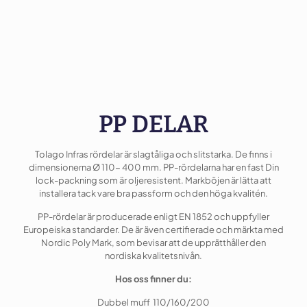
PP DELAR
Tolago Infras rördelar är slagtåliga och slitstarka. De finns i
dimensionerna Ø 110- 400 mm. PP-rördelarna har en fast Din
lock-packning som är oljeresistent. Markböjen är lätta att
installera tack vare bra passform och den höga kvalitén.
PP-rördelar är producerade enligt EN 1852 och uppfyller
Europeiska standarder. De är även certifierade och märkta med
Nordic Poly Mark, som bevisar att de upprätthåller den
nordiska kvalitetsnivån.
Hos oss finner du:
Dubbel muff 110/160/200