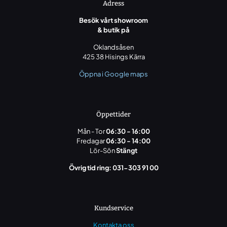
Adress
Besök vårt showroom
& butik på
Oklandsåsen
425 38 Hisings Kärra
Öppna i Google maps
Öppettider
Mån - Tor
06:30 - 16:00
Fredagar
06:30 - 14:00
Lör-Sön
Stängt
Övrig tid ring: 031-303 91 00
Kundservice
Kontakta oss