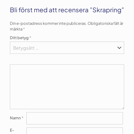
Bli först med att recensera ”Skrapring”
Din e-postadress kommer inte publiceras.
Obligatoriska fält är
märkta
*
Ditt betyg
*
Namn
*
E-