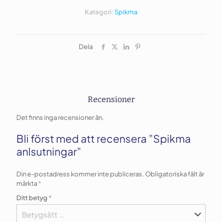
Kategori:
Spikma
Dela
Recensioner
Det finns inga recensioner än.
Bli först med att recensera ”Spikma
anlsutningar”
Din e-postadress kommer inte publiceras.
Obligatoriska fält är
märkta
*
Ditt betyg
*