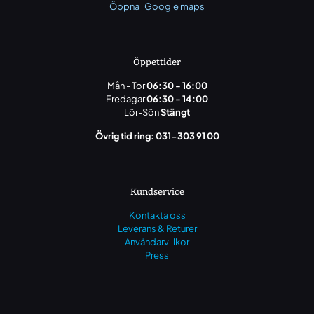
Öppna i Google maps
Öppettider
Mån - Tor
06:30 - 16:00
Fredagar
06:30 - 14:00
Lör-Sön
Stängt
Övrig tid ring: 031-303 91 00
Kundservice
Kontakta oss
Leverans & Returer
Användarvillkor
Press