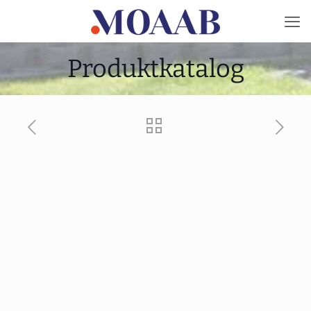
Produktkatalog