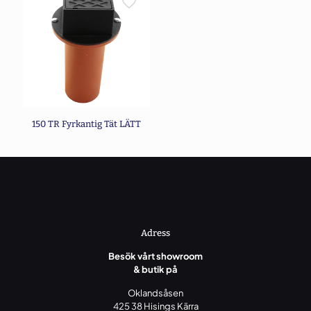
Namn
*
E-
post
*
Spara mitt namn, min e-postadress och webbplats i
denna webbläsare till nästa gång jag skriver en kommentar.
150 TR Fyrkantig Tät LÄTT
Adress
Besök vårt showroom
& butik på
Oklandsåsen
425 38 Hisings Kärra