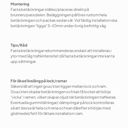
Montering
Fasta betäckningar ställes/placeras direkt på
brunnen/passdelen. Beläggningen påföres runtom hela
betäckningen och packas sedan väl. Vid färdig installation ska
betäckningen “ligga” 5-lOmm under övrig befintlig väg.
Tips/Råd
Fasta betäckningar rekommenderas endast att installeras i
ytor med låg trafikintensitet då fasta betäckningar inte kan ta
upp sättningar.
För ökad livsläng på lock/ramar
Säkerställ att inget grus/sten ligger mellan lock och ram.
Grus/sten skadar betäckningen och kan få locket att börja
“vicka” i ramen, vilket skapar oljud när betäckningen trafikeras.
Eventuella gummitätningar/ dämpringar på lock kontrolleras
så att dessa är hela och rena och kan därefter smörjas med
glidmedel/fett för lättare installation i ram.