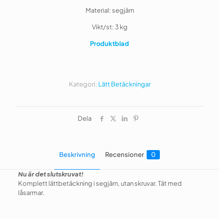
Material: segjärn
Vikt/st: 3 kg
Produktblad
Kategori:
Lätt Betäckningar
Dela
Beskrivning
Recensioner
0
Nu är det slutskruvat!
Komplett lättbetäckning i segjärn, utan skruvar. Tät med
låsarmar.